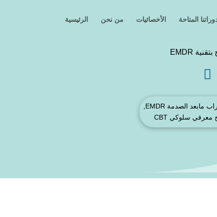
وراتنا المتاحة
الأخصائيات
من نحن
الرئيسية
ة EMDR

طب نفسي, علاج اضطراب مابعد الصدمة EMDR,
 معرفي سلوكي CBT