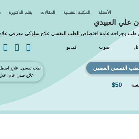
الأسئلة
المكتبة النفسية
المقالات
بقلم الدكتورة
د
ن علي العبيدي
طب وجراحة عامة اختصاص الطب النفسي علاج سلوكي معرفي علاج بتقني



ئل
صوت
فيديو
طب النفسي العصبي
علاج طبي عام, علاج
$50
لسة