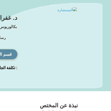
د. غفرا
بكالوريوس 
رسا
قسم ال
: تكلفة الج
نبذة عن المختص