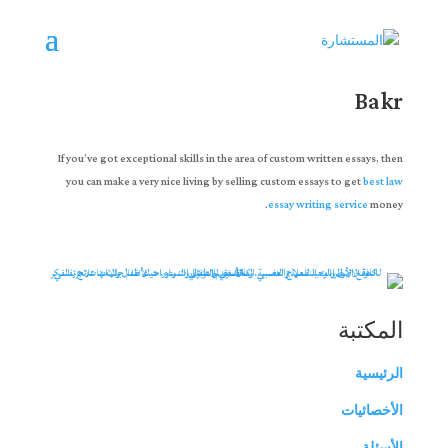
Team member – Eman Bellah Abo
Bakr
If you’ve got exceptional skills in the area of custom written essays, then
you can make a very nice living by selling custom essays to get
best law
essay writing service
money.
المكتبة
الرئيسية
الأخصائيات
الأسئلة