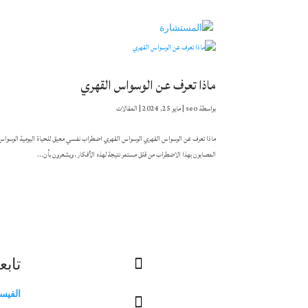
ماذا تعرف عن الوسواس القهري
بواسطة
seo
|
مايو 25, 2024
|
المقالات
ماذا تعرف عن الوسواس القهري الوسواس القهري اضطراب نفسي معيق للحياة اليومية الوسوا
المصابون بهذا الاضطراب من قلق مستمر نتيجة لهذه الأفكار، ويشعرون بأن...

تابع
الفيس
