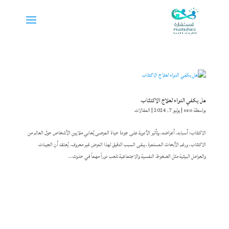
هل يكفي الدواء لعلاج الاكتئاب
بواسطة
seo
|
يوليو 7, 2024
|
المقالات
الاكتئاب: أسبابه، أعراضه، وتأثير الأدوية على جودة حياة المرضى يُعاني ملايين الأشخاص حول العالم من
الاكتئاب، ورغم الأبحاث المستمرة، يبقى السبب الدقيق لهذا المرض غير معروف. يُعتقد أن الجينات
والعوامل البيئية مثل الضغوط النفسية والاجتماعية تلعب دوراً مهماً في حدوث...