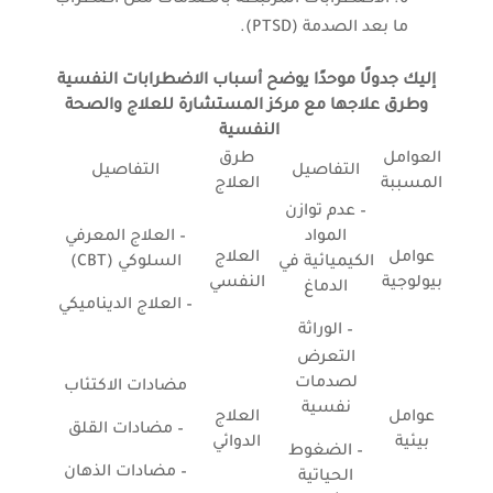
ما بعد الصدمة (PTSD).
إليك جدولًا موحدًا يوضح أسباب الاضطرابات النفسية
وطرق علاجها مع مركز المستشارة للعلاج والصحة
النفسية
العوامل
طرق
التفاصيل
التفاصيل
المسببة
العلاج
– عدم توازن
المواد
– العلاج المعرفي
عوامل
العلاج
الكيميائية في
السلوكي (CBT)
بيولوجية
النفسي
الدماغ
– العلاج الديناميكي
– الوراثة
التعرض
لصدمات
مضادات الاكتئاب
نفسية
عوامل
العلاج
– مضادات القلق
بيئية
الدوائي
– الضغوط
– مضادات الذهان
الحياتية