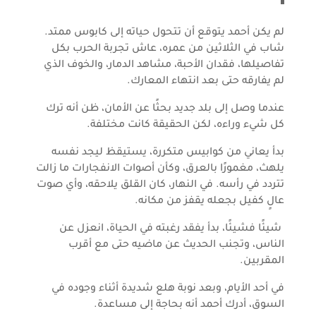
لم يكن أحمد يتوقع أن تتحول حياته إلى كابوس ممتد.
شاب في الثلاثين من عمره، عاش تجربة الحرب بكل
تفاصيلها، فقدان الأحبة، مشاهد الدمار، والخوف الذي
لم يفارقه حتى بعد انتهاء المعارك.
عندما وصل إلى بلد جديد بحثًا عن الأمان، ظن أنه ترك
كل شيء وراءه، لكن الحقيقة كانت مختلفة.
بدأ يعاني من كوابيس متكررة، يستيقظ ليجد نفسه
يلهث، مغمورًا بالعرق، وكأن أصوات الانفجارات ما زالت
تتردد في رأسه. في النهار، كان القلق يلاحقه، وأي صوت
عالٍ كفيل بجعله يقفز من مكانه.
شيئًا فشيئًا، بدأ يفقد رغبته في الحياة، انعزل عن
الناس، وتجنب الحديث عن ماضيه حتى مع أقرب
المقربين.
في أحد الأيام، وبعد نوبة هلع شديدة أثناء وجوده في
السوق، أدرك أحمد أنه بحاجة إلى مساعدة.