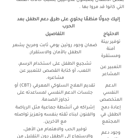
بعض الأطفال يصبحون عدوانيين بسبب حالات العنف
التي كانوا قد مروا بها .
إليك جدولًا منظمًا يحتوي على طرق دعم الطفل بعد
الحرب
الاحتياج
التفاصيل
توفير بيئة
ضمان وجود روتين يومي ثابت ومريح يشعر
آمنة
الطفل بالأمان والاستقرار.
ومستقرة
تشجيع الطفل على استخدام الرسم،
التعبير عن
اللعب، أو كتابة القصص للتعبير عن
المشاعر
مشاعره.
الدعم
تقديم العلاج السلوكي المعرفي (CBT) أو
النفسي
جلسات الدعم النفسي لمساعدته على
المتخصص
تجاوز الصدمة.
إعادة دمج
إشراكه في أنشطة جماعية مثل الرياضة
الطفل في
والفنون لبناء ثقته بنفسه وتعزيز تواصله
المجتمع
مع الآخرين.
توفير الحب والاهتمام من الأهل،
وجود دعم
والاستماع إلى الطفل دون التقليل من