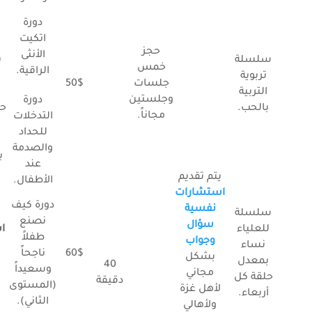
دورة
اتكيت
ل
حجز
الأنثى
سلسلة
ب
خمس
الراقية.
تربوية
جلسات
50$
التربية
وجلستين
دورة
بالحب.
حو
مجاناً.
التدخلات
ا
للحداد
والصدمة
عند
يتم تقديم
الأطفال.
استشارات
دورة كيف
نفسية
سلسلة
نصنع
سؤال
للعلياء
ا
طفلاً
وجواب
نساء
60$
ناجحاً
بشكل
بمعدل
40
وسعيداً
مجاني
حلقة كل
دقيقة
(المستوى
لأهل غزة
أربعاء.
الثاني).
ولأهالي