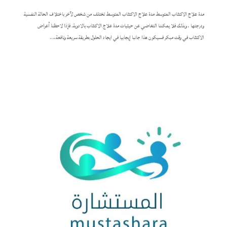
مدة علاج الاكتئاب المتوسط مدة علاج الاكتئاب المتوسط تختلف من شخص لآخر باختلاف الحالة النفسية
ودرجتها ، وبذلك فلا يمكننا التغاضي عن حيثيات مدة علاج الاكتئاب بالادوية. فإذا لاحظنا أعراض
الاكتئاب في وقت مبكر فسيكون هذا جانبا إيجابيا في ايجاد الحلول بطريقة سريعة ونافعة،...