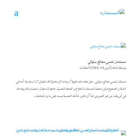
مستشار نفسي معالج سلوكي
بواسطة
seo
|
أبريل 14, 2025
|
المقالات
مستشار نفسي معالج سلوكي…هل بحثت عنه طويلاً؟، وباءت كل محاولاتك بالفشل؟، لا تستلم ها أنت في
المكان الصحيح مركز و منصة المستشارة للعلاج و الصحة النفسية جاهزة لاستقبال استفساراتكم ومتاحة
في أي وقت. من غير الضروري جداً أن تكون حالتك النفسية ليست على ما يرام لمتابعة...