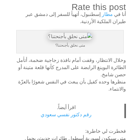
Rate this post
أنا في
مطار
إسطنبول، أتهيأ للسفر إلى دمشق عبر
طيران الملكية الأردنية.
متى نحلق بأجنحتنا؟
وخلال الانتظار، وقفت أمام نافذة زجاجية ضخمة، أتأمل
الطائرة البوينغ الرابضة على المدرج كأنها قلعة متينة أو
حصن شامخ.
منظرها وحده كفيل بأن يبعث في النفس شعورًا بالعزّة
والانتماء.
اقرأ أيضاً.
رقم دكتور نفسي سعودي
فخطرت لي خاطرة:
متى سيكون لسورية أسطول طائرات حديث، يحمل