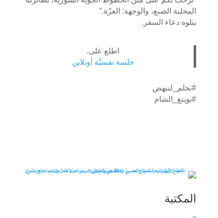
المحلية الصنع، والوجهة: العزّة.”
يتلوه دعاء السفر.
اطلع على.
جلسة نفسيَّة أونلاين
#نحلم_لننهض
#بوينغ_الشام
المكتبة