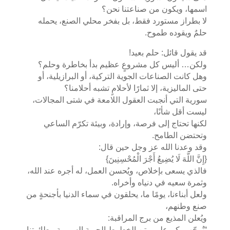
اسمها، ويكون من صناعتنا نحن؟
لا بطراز مستورد فقط، بل بفخر محلي الصنع، يحمله
حلمٌ ويقوده طموح.
قد يقول قائل: حلم بعيد!
ولكن… أليس كل مشروعٍ عظيم بدأ بخاطرة وحلم؟
وهل كانت الصناعات الجوية التركية، أو البرازيلية، أو
حتى الماليزية، إلا ثمارًا لأحلامٍ تشبه أحلامنا؟
سورية التي أنجبت العقول اللامعة في شتى المجالات،
ليست أقل شأنًا،
لكنها تحتاج إلى فرصة، وإرادة، وبيئة تكرّم الساعي
وتحتضن الطامح.
وقد وعدنا الله عز وجل حين قال:
{إِنَّ اللَّهَ لَا يُضِيعُ أَجْرَ الْمُحْسِنِينَ}
فالذي يسعى بإخلاص، ويُحسن العمل، له أجره عند الله،
وثمرة سعيه في دنياه وأخراه.
ولعل أبناءنا، يومًا ما، يحلقون في سماء الدنيا بأجنحةٍ من
صنع وطنهم،
ويُعلن المذيع من برج المراقبة:
“نُرحّب بكم على متن الخطوط الجوية السورية، بطائرتنا