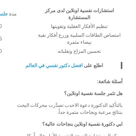
استشارات نفسية اونلاين لدى مركز
مدة
جلسة
المستشارة
تنظيم الأفكار العقلية وتقويتها
40 
امتصاص الطاقات السلبية وزرع أفكار نقية
45 
بيضاء مثمرة
تحسين المزاج وتقلباته
40 
اطلع على
افضل دكتور نفسي في العالم
أسئلة شائعة:
هل تثمر جلسة نفسية اونلاين؟
بالتأكيد الدكتورة دعوة الاحدب تصدَّرت محركات البحث
بنتائج مرعبة ونجاحات مثمرة جداً.
ابي دكتورة نفسية اونلاين بنجاحات عالية؟
مركز المستشارة للصحة النفسية الأول عالمياً بكل